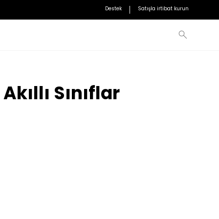
Destek
Satışla irtibat kurun
K-12 Eğitimi
Akıllı Sınıflar
Katılım yoluyla öğrenme tutkusunu ateşleyin
Yüksek Öğretim
21. yüzyıl becerilerine sahip mezunlar yetiştirin