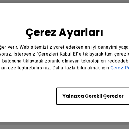
CI EL KITABI
Çerez Ayarları
Cloud User Manual
eğer verir. Web sitemizi ziyaret ederken en iyi deneyimi yaş
yoruz. İsterseniz "Çerezleri Kabul Et"e tıklayarak tüm çerezl
ish
" butonuna tıklayarak zorunlu olmayan teknolojileri reddedebi
man özelleştirebilirsiniz. Daha fazla bilgi almak için
Çerez Po
.
Local User Manual
Yalnızca Gerekli Çerezler
ish