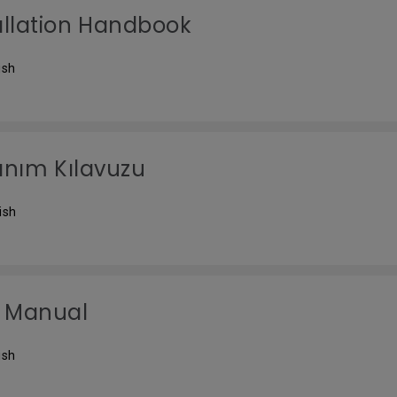
allation Handbook
ish
anım Kılavuzu
kish
 Manual
ish