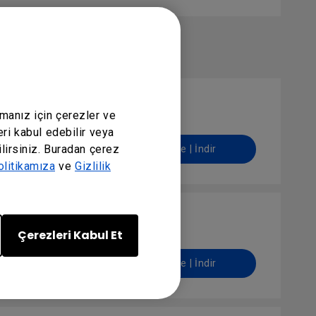
amanız için çerezler ve
eri kabul edebilir veya
lirsiniz. Buradan çerez
Önizleme | İndir
litikamıza
ve
Gizlilik
Çerezleri Kabul Et
Önizleme | İndir