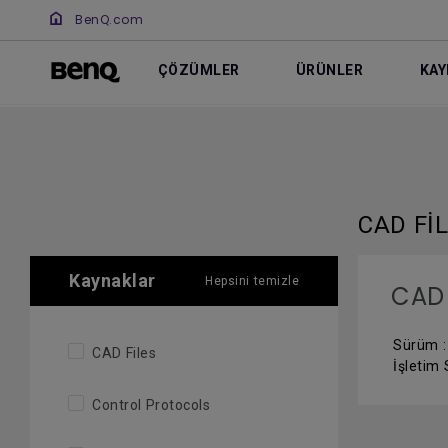
BenQ.com
ÇÖZÜMLER
ÜRÜNLER
KAY
CAD FI
Kaynaklar
Hepsini temizle
CAD
Sürüm :
CAD Files
İşletim 
Control Protocols