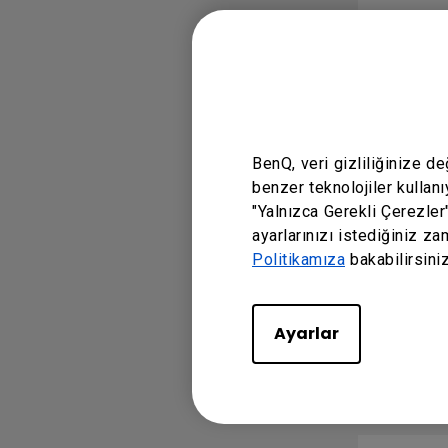
KULLANI
DMS 
BenQ, veri gizliliğinize d
benzer teknolojiler kullanı
Dil: Engl
"Yalnızca Gerekli Çerezler
ayarlarınızı istediğiniz za
Politikamıza
bakabilirsiniz
DMS 
Ayarlar
Dil: Engl