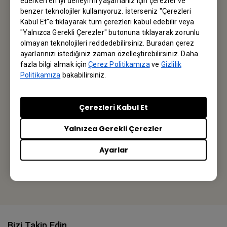
Bültene kayıt olun
ederken en iyi deneyimi yaşamanız için çerezler ve
benzer teknolojiler kullanıyoruz. İsterseniz "Çerezleri
Kabul Et"e tıklayarak tüm çerezleri kabul edebilir veya
İlk siz haberdar olun.
"Yalnızca Gerekli Çerezler" butonuna tıklayarak zorunlu
olmayan teknolojileri reddedebilirsiniz. Buradan çerez
ayarlarınızı istediğiniz zaman özelleştirebilirsiniz. Daha
Abone olun
fazla bilgi almak için
Çerez Politikamıza
ve
Gizlilik
Politikamıza
bakabilirsiniz.
BenQ Türkiye
Çerezleri Kabul Et
BenQ Turkiye
Yalnızca Gerekli Çerezler
İstanbul / Turkey
Ayarlar
Veya yerel ofisi bulun
Bizi Takip Edin