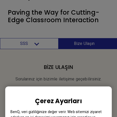
Paving the Way for Cutting-
Edge Classroom Interaction
SSS
Bize Ulaşın
BİZE ULAŞIN
Sorularınız için bizimle iletişime geçebilirsiniz.
Email Gönderin
Çerez Ayarları
BenQ, veri gizliliğinize değer verir. Web sitemizi ziyaret