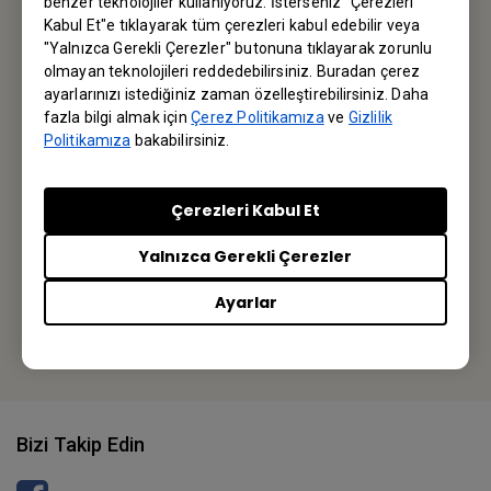
benzer teknolojiler kullanıyoruz. İsterseniz "Çerezleri
İlk siz haberdar olun.
Kabul Et"e tıklayarak tüm çerezleri kabul edebilir veya
"Yalnızca Gerekli Çerezler" butonuna tıklayarak zorunlu
olmayan teknolojileri reddedebilirsiniz. Buradan çerez
Abone olun
ayarlarınızı istediğiniz zaman özelleştirebilirsiniz. Daha
fazla bilgi almak için
Çerez Politikamıza
ve
Gizlilik
Politikamıza
bakabilirsiniz.
BenQ Türkiye
Çerezleri Kabul Et
BenQ Turkiye
Yalnızca Gerekli Çerezler
İstanbul / Turkey
Ayarlar
Veya yerel ofisi bulun
Bizi Takip Edin