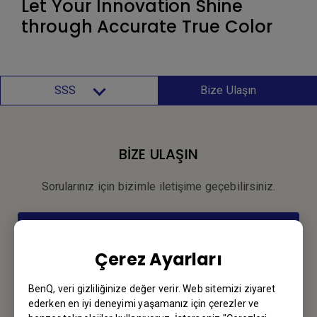
Let Your Innovation Shine
through Accurate True Color
SSS
Bize Ulaşın
BİZE ULAŞIN
Sorularınız için bizimle iletişime geçebilirsiniz.
Email Gönderin
Çerez Ayarları
Bültene kayıt olun
BenQ, veri gizliliğinize değer verir. Web sitemizi ziyaret
ederken en iyi deneyimi yaşamanız için çerezler ve