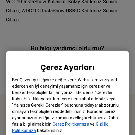
WDC10 InstaShow Kullanımı Kolay Kablosuz Sunum
Cihazı, WDC10C InstaShow USB-C Kablosuz Sunum
Cihazı
Bu bilgi yardımcı oldu mu?
Çerez Ayarları
Evet
Hayır
BenQ, veri gizliliğinize değer verir. Web sitemizi ziyaret
ederken en iyi deneyimi yaşamanız için çerezler ve
benzer teknolojiler kullanıyoruz. İsterseniz "Çerezleri
Kabul Et"e tıklayarak tüm çerezleri kabul edebilir veya
"Yalnızca Gerekli Çerezler" butonuna tıklayarak zorunlu
olmayan teknolojileri reddedebilirsiniz. Buradan çerez
BİZE ULAŞIN
ayarlarınızı istediğiniz zaman özelleştirebilirsiniz. Daha
fazla bilgi almak için
Çerez Politikamıza
ve
Gizlilik
Sorularınız için bizimle iletişime geçebilirsiniz.
Politikamıza
bakabilirsiniz.