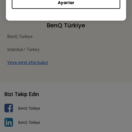
Ayarlar
BenQ Türkiye
BenQ Turkiye
İstanbul / Turkey
Veya yerel ofisi bulun
Bizi Takip Edin
BenQ Türkiye
BenQ Türkiye