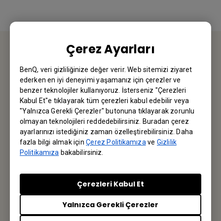
Çerez Ayarları
BİZE ULAŞIN
BenQ, veri gizliliğinize değer verir. Web sitemizi ziyaret
ederken en iyi deneyimi yaşamanız için çerezler ve
Sorularınız için bizimle iletişime geçebilirsiniz.
benzer teknolojiler kullanıyoruz. İsterseniz "Çerezleri
Kabul Et"e tıklayarak tüm çerezleri kabul edebilir veya
"Yalnızca Gerekli Çerezler" butonuna tıklayarak zorunlu
Email Gönderin
olmayan teknolojileri reddedebilirsiniz. Buradan çerez
ayarlarınızı istediğiniz zaman özelleştirebilirsiniz. Daha
fazla bilgi almak için
Çerez Politikamıza
ve
Gizlilik
Politikamıza
bakabilirsiniz.
Bültene kayıt olun
İlk siz haberdar olun.
Çerezleri Kabul Et
Yalnızca Gerekli Çerezler
Abone olun