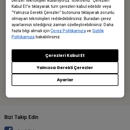
benzer teknolojiler kullanıyoruz. İsterseniz "Çerezleri
İlk siz haberdar olun.
Kabul Et"e tıklayarak tüm çerezleri kabul edebilir veya
"Yalnızca Gerekli Çerezler" butonuna tıklayarak zorunlu
olmayan teknolojileri reddedebilirsiniz. Buradan çerez
Abone olun
ayarlarınızı istediğiniz zaman özelleştirebilirsiniz. Daha
fazla bilgi almak için
Çerez Politikamıza
ve
Gizlilik
Politikamıza
bakabilirsiniz.
BenQ Türkiye
Çerezleri Kabul Et
BenQ Turkiye
Yalnızca Gerekli Çerezler
İstanbul / Turkey
Ayarlar
Veya yerel ofisi bulun
Bizi Takip Edin