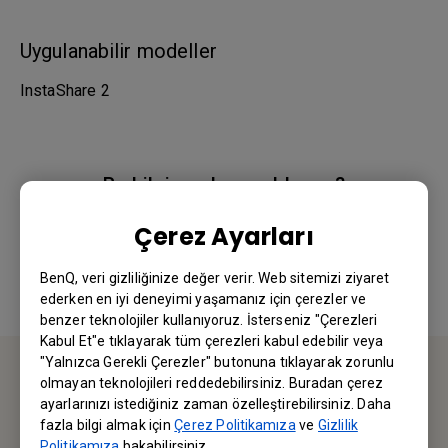
Uygulanabilir modeller
InstaShare 2
Bu bilgi yardımcı oldu mu?
Çerez Ayarları
Evet
Hayır
BenQ, veri gizliliğinize değer verir. Web sitemizi ziyaret
ederken en iyi deneyimi yaşamanız için çerezler ve
benzer teknolojiler kullanıyoruz. İsterseniz "Çerezleri
Kabul Et"e tıklayarak tüm çerezleri kabul edebilir veya
"Yalnızca Gerekli Çerezler" butonuna tıklayarak zorunlu
olmayan teknolojileri reddedebilirsiniz. Buradan çerez
BİZE ULAŞIN
ayarlarınızı istediğiniz zaman özelleştirebilirsiniz. Daha
fazla bilgi almak için
Çerez Politikamıza
ve
Gizlilik
Politikamıza
bakabilirsiniz.