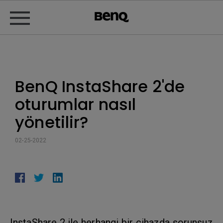
BenQ InstaShare 2'de
oturumlar nasıl
yönetilir?
02-25-2022
InstaShare 2 ile herhangi bir cihazda sorunsuz