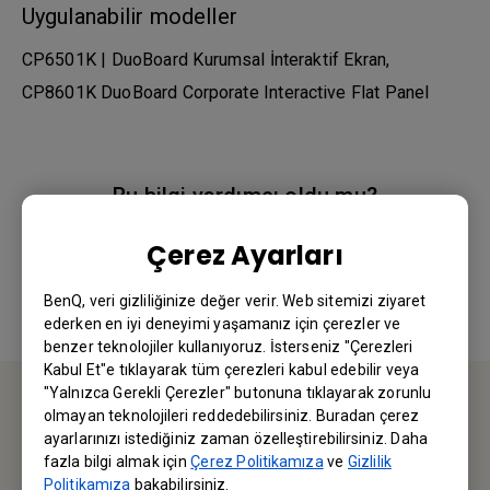
Uygulanabilir modeller
CP6501K | DuoBoard Kurumsal İnteraktif Ekran,
CP8601K DuoBoard Corporate Interactive Flat Panel
Bu bilgi yardımcı oldu mu?
Çerez Ayarları
Evet
Hayır
BenQ, veri gizliliğinize değer verir. Web sitemizi ziyaret
ederken en iyi deneyimi yaşamanız için çerezler ve
benzer teknolojiler kullanıyoruz. İsterseniz "Çerezleri
Kabul Et"e tıklayarak tüm çerezleri kabul edebilir veya
"Yalnızca Gerekli Çerezler" butonuna tıklayarak zorunlu
olmayan teknolojileri reddedebilirsiniz. Buradan çerez
BİZE ULAŞIN
ayarlarınızı istediğiniz zaman özelleştirebilirsiniz. Daha
fazla bilgi almak için
Çerez Politikamıza
ve
Gizlilik
Politikamıza
bakabilirsiniz.
Sorularınız için bizimle iletişime geçebilirsiniz.