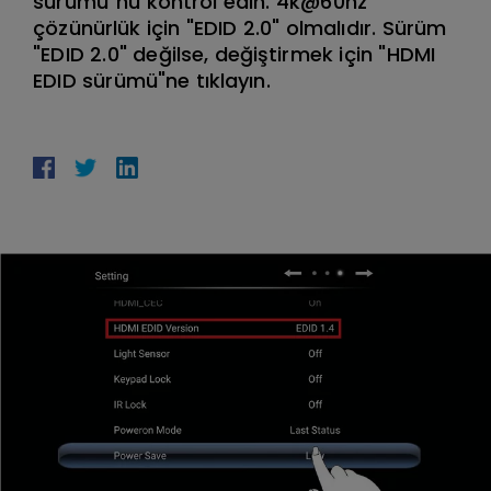
sürümü"nü kontrol edin. 4k@60hz
çözünürlük için "EDID 2.0" olmalıdır. Sürüm
"EDID 2.0" değilse, değiştirmek için "HDMI
EDID sürümü"ne tıklayın.