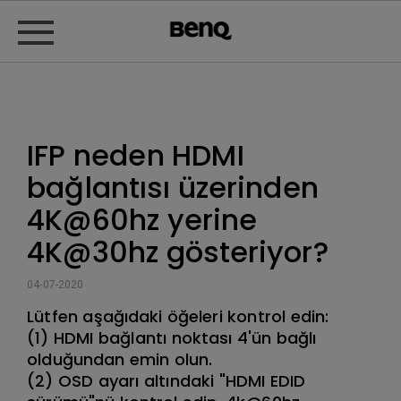
IFP neden HDMI
bağlantısı üzerinden
4K@60hz yerine
4K@30hz gösteriyor?
04-07-2020
Lütfen aşağıdaki öğeleri kontrol edin:
(1) HDMI bağlantı noktası 4'ün bağlı
olduğundan emin olun.
(2) OSD ayarı altındaki "HDMI EDID