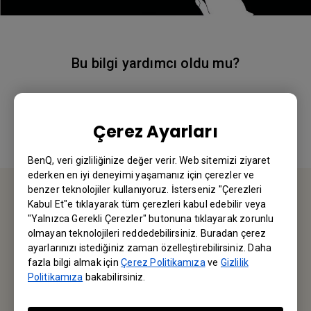
Bu bilgi yardımcı oldu mu?
Evet
Hayır
Çerez Ayarları
BenQ, veri gizliliğinize değer verir. Web sitemizi ziyaret
ederken en iyi deneyimi yaşamanız için çerezler ve
benzer teknolojiler kullanıyoruz. İsterseniz "Çerezleri
Kabul Et"e tıklayarak tüm çerezleri kabul edebilir veya
BİZE ULAŞIN
"Yalnızca Gerekli Çerezler" butonuna tıklayarak zorunlu
olmayan teknolojileri reddedebilirsiniz. Buradan çerez
Sorularınız için bizimle iletişime geçebilirsiniz.
ayarlarınızı istediğiniz zaman özelleştirebilirsiniz. Daha
fazla bilgi almak için
Çerez Politikamıza
ve
Gizlilik
Politikamıza
bakabilirsiniz.
Email Gönderin