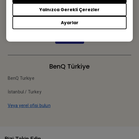
Bültene kayıt olun
Yalnızca Gerekli Çerezler
İlk siz haberdar olun.
Ayarlar
Abone olun
BenQ Türkiye
BenQ Turkiye
İstanbul / Turkey
Veya yerel ofisi bulun
Bizi Takip Edin