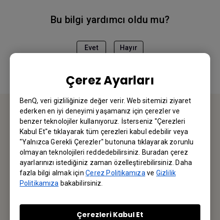
Bu bilgi yardımcı oldu mu?
Evet
Hayır
Çerez Ayarları
BenQ, veri gizliliğinize değer verir. Web sitemizi ziyaret
ederken en iyi deneyimi yaşamanız için çerezler ve
benzer teknolojiler kullanıyoruz. İsterseniz "Çerezleri
BİZE ULAŞIN
Kabul Et"e tıklayarak tüm çerezleri kabul edebilir veya
"Yalnızca Gerekli Çerezler" butonuna tıklayarak zorunlu
Sorularınız için bizimle iletişime geçebilirsiniz.
olmayan teknolojileri reddedebilirsiniz. Buradan çerez
ayarlarınızı istediğiniz zaman özelleştirebilirsiniz. Daha
fazla bilgi almak için
Çerez Politikamıza
ve
Gizlilik
Email Gönderin
Politikamıza
bakabilirsiniz.
Çerezleri Kabul Et