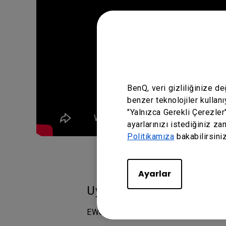
BenQ, veri gizliliğinize d
benzer teknolojiler kullanı
"Yalnızca Gerekli Çerezler
ayarlarınızı istediğiniz za
Politikamıza
bakabilirsiniz
Ayarlar
Uygulanabilir modeller
EW800ST Smart Projektör Kurumsal