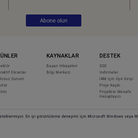
Abone olun
RÜNLER
KAYNAKLAR
DESTEK
jektör
Başarı Hikayeleri
SSS
eraktif Ekranlar
Bilgi Merkezi
İndirmeler
losuz Sunum
IAM için Üye Girişi
itör
Proje Kaydı
ılım
Projektör Mesafe
Hesaplayıcı
desteklenmiyor. En iyi görüntüleme deneyimi için Microsoft Windows veya