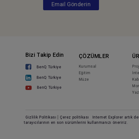
Email Gönderin
Bizi Takip Edin
ÇÖZÜMLER
Ü
Kurumsal
Pro
BenQ Türkiye
Eğitim
İnt
BenQ Türkiye
Müze
Kab
Mon
BenQ Türkiye
Yaz
Gizlilik Politikası
Çerez politikası
Internet Explorer artık 
tarayıcılarının en son sürümlerini kullanmanızı öneririz.