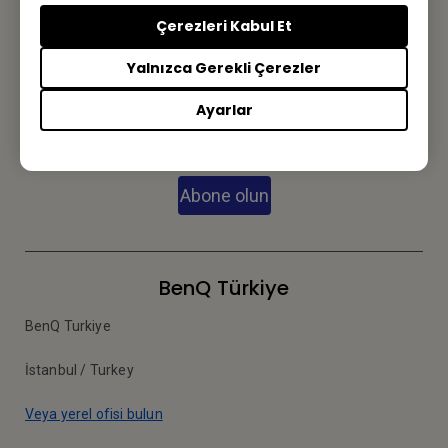
Çerezleri Kabul Et
Yalnızca Gerekli Çerezler
Bültene kayıt olun
Ayarlar
İlk siz haberdar olun.
Abone olun
BenQ Türkiye
BenQ Turkiye
İstanbul / Turkey
Veya yerel ofisi bulun