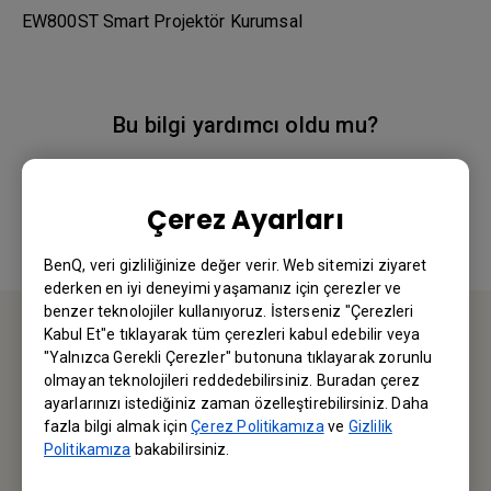
EW800ST Smart Projektör Kurumsal
Bu bilgi yardımcı oldu mu?
Evet
Hayır
Çerez Ayarları
BenQ, veri gizliliğinize değer verir. Web sitemizi ziyaret
ederken en iyi deneyimi yaşamanız için çerezler ve
benzer teknolojiler kullanıyoruz. İsterseniz "Çerezleri
Kabul Et"e tıklayarak tüm çerezleri kabul edebilir veya
"Yalnızca Gerekli Çerezler" butonuna tıklayarak zorunlu
BİZE ULAŞIN
olmayan teknolojileri reddedebilirsiniz. Buradan çerez
ayarlarınızı istediğiniz zaman özelleştirebilirsiniz. Daha
Sorularınız için bizimle iletişime geçebilirsiniz.
fazla bilgi almak için
Çerez Politikamıza
ve
Gizlilik
Politikamıza
bakabilirsiniz.
Email Gönderin