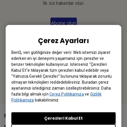
İlk siz haberdar olun.
Abone olun
Çerez Ayarları
BenQ Türkiye
BenQ, veri gizliliğinize değer verir. Web sitemizi ziyaret
ederken en iyi deneyimi yaşamanız için çerezler ve
BenQ Turkiye
benzer teknolojiler kullanıyoruz. İsterseniz "Çerezleri
Kabul Et"e tıklayarak tüm çerezleri kabul edebilir veya
İstanbul / Turkey
"Yalnızca Gerekli Çerezler" butonuna tıklayarak zorunlu
olmayan teknolojileri reddedebilirsiniz. Buradan çerez
Veya yerel ofisi bulun
ayarlarınızı istediğiniz zaman özelleştirebilirsiniz. Daha
fazla bilgi almak için
Çerez Politikamıza
ve
Gizlilik
Politikamıza
bakabilirsiniz.
Bizi Takip Edin
Çerezleri Kabul Et