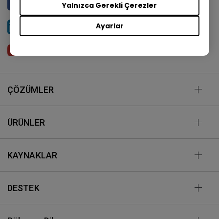
Yalnızca Gerekli Çerezler
BenQ Türkiye
Ayarlar
BenQ Türkiye
BenQ Türkiye
ÇÖZÜMLER
ÜRÜNLER
KAYNAKLAR
DESTEK