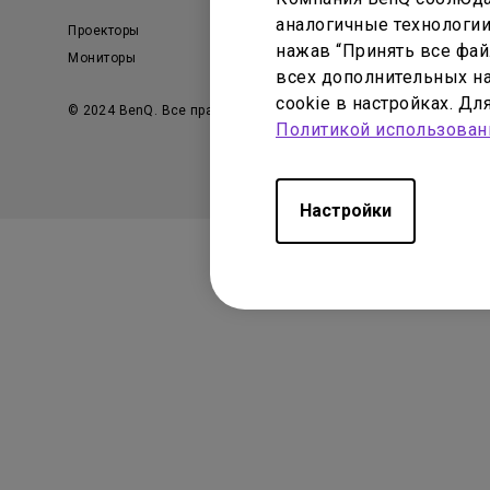
аналогичные технологии
Проекторы
Образование
нажав “Принять все файл
Мониторы
Бизнес
всех дополнительных на
cookie в настройках. Д
© 2024 BenQ. Все права защищены
Политика конфиденц
Политикой использован
Настройки