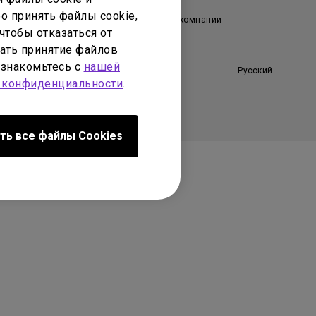
о принять файлы cookie,
enQ AQCOLOR
Профиль компании
чтобы отказаться от
Новости
ать принятие файлов
ознакомьтесь с
нашей
Русский
 конфиденциальности
.
ть все файлы Сookies