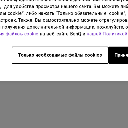
С регулировкой по высоте
, для удобства просмотра нашего сайта. Вы можете либ
Поддержка
Проекционный калькулятор
B
С Android TV
ы cookie”, либо нажать “Только обязательные cookie”, 
Загрузки
База знаний
строек. Также, Вы самостоятельно можете отрегулиров
С низкой задержкой вывода
ля получения дополнительной информации, пожалуйста, 
иальности
О Cookies
Соблюдение законов об импорте/экспорте
ия файлов cookie
на веб-сайте BenQ и
нашей Политикой
Только необходимые файлы cookies
Приня