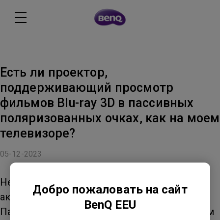
Есть ли проектор,
поддерживающий просмотр
фильмов Blu-ray 3D в пассивных
поляризованных очках, как на моем
телевизоре?
05-12-2023
Нет. Проекторы работают только с
Добро пожаловать на сайт
активными стандартами отображения 3D.
BenQ EEU
Пассивное 3D теперь считается устаревшим