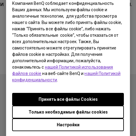
и поэтому не поддерживается проекторами.
Компания BenQ соблюдает конфиденциальность
Ваших данных. Мы используем файлы cookie и
аналогичные технологии, для удобства просмотра
нашего сайта. Вы можете либо принять файлы cookie,
Была ли информация полезна?
нажав “Принять все файлы cookie”, либо нажать
“Только обязательные cookie”, чтобы отказаться от
всех дополнительных настроек. Также, Вы
Да
Нет
самостоятельно можете отрегулировать принятие
файлов cookie в настройках. Для получения
дополнительной информации, пожалуйста,
ознакомьтесь с
нашей Политикой использования
файлов cookie
на веб-сайте BenQ и
нашей Политикой
конфиденциальности
.
Принять все файлы Сookies
Продукция
Только необходимые файлы cookies
Проекторы
Решения
Мониторы
Настройки
Образование
Поддержка