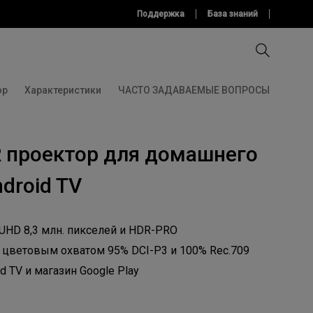
Поддержка
База знаний
ор
Характеристики
ЧАСТО ЗАДАВАЕМЫЕ ВОПРОСЫ
изнеса
Сравнить все проекторы
Сравнить мониторы
Software
R проектор для домашнего
Аксессуары
Программное обеспечение
Аксессуары
droid TV
ПО для Digital Signage
хнологией
UHD 8,3 млн. пикселей и HDR-PRO
 с цветовым охватом 95% DCI-P3 и 100% Rec.709
 TV и магазин Google Play