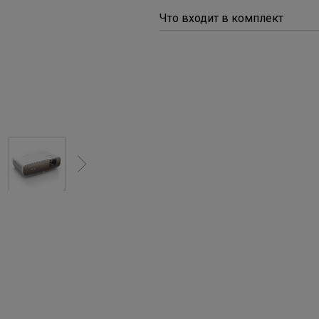
С регулировкой по высоте
Что входит в комплект
С Android TV
С низкой задержкой вывода