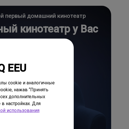
ой первый домашний кинотеатр
ый кинотеатр у Вас
дома
Q EEU
Узнать больше
лы cookie и аналогичные
ookie, нажав “Принять
 всех дополнительных
 в настройках. Для
ой использования