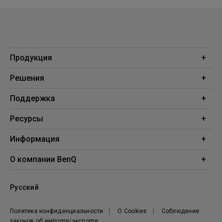
Продукция
Проекторы
Решения
Мониторы
Образование
Поддержка
Бизнес
Поддержка
Ресурсы
Загрузки
Проекционный калькулятор
Информация
База знаний
BenQ AQCOLOR
О компании BenQ
Профиль компании
Русский
Новости
Политика конфиденциальности
О Cookies
Соблюдение
законов об импорте/экспорте