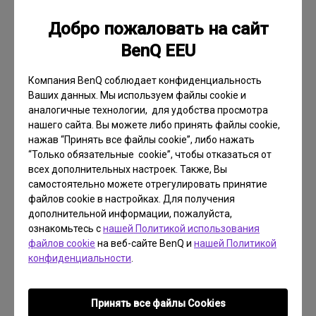
Добро пожаловать на сайт
Создайте свой первый домашний
BenQ EEU
кинотеатр
Собственный кинотеатр у Вас
Компания BenQ соблюдает конфиденциальность
Ваших данных. Мы используем файлы cookie и
дома
аналогичные технологии, для удобства просмотра
нашего сайта. Вы можете либо принять файлы cookie,
нажав “Принять все файлы cookie”, либо нажать
“Только обязательные cookie”, чтобы отказаться от
Узнать больше
всех дополнительных настроек. Также, Вы
самостоятельно можете отрегулировать принятие
файлов cookie в настройках. Для получения
дополнительной информации, пожалуйста,
ознакомьтесь с
нашей Политикой использования
файлов cookie
на веб-сайте BenQ и
нашей Политикой
конфиденциальности
.
Принять все файлы Сookies