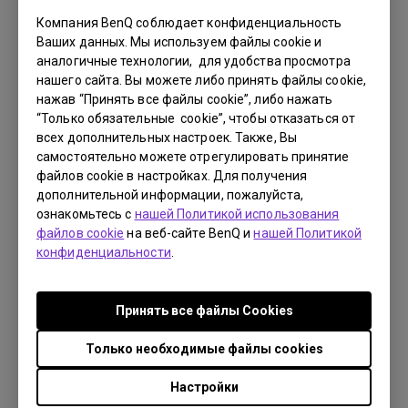
Компания BenQ соблюдает конфиденциальность
Ваших данных. Мы используем файлы cookie и
аналогичные технологии, для удобства просмотра
нашего сайта. Вы можете либо принять файлы cookie,
нажав “Принять все файлы cookie”, либо нажать
“Только обязательные cookie”, чтобы отказаться от
Новый изогнутый монитор BenQ EW3880R с
всех дополнительных настроек. Также, Вы
диагональю 37,5 дюймов и IPS матрицей
самостоятельно можете отрегулировать принятие
файлов cookie в настройках. Для получения
создан специально для домашних
дополнительной информации, пожалуйста,
развлечений. Великолепный звук и
ознакомьтесь с
нашей Политикой использования
атмосферное изображение позволят вам
файлов cookie
на веб-сайте BenQ и
нашей Политикой
конфиденциальности
.
получить максимум впечатлений от домашнего
кинопросмотра.
Принять все файлы Сookies
Для геймеров на мониторе предусмотрен
новый игровой режим Racing mode, который
Только необходимые файлы cookies
обеспечивает широкий угол обзора, четкость и
плавность визуальных эффектов.
Настройки