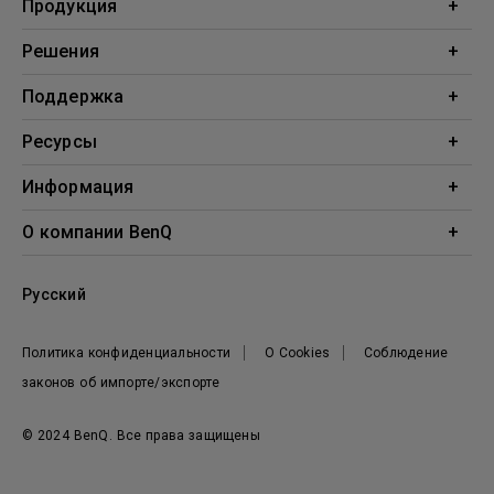
Продукция
Проекторы
Решения
Мониторы
Образование
Поддержка
Бизнес
Поддержка
Ресурсы
Загрузки
Проекционный калькулятор
Информация
База знаний
BenQ AQCOLOR
О компании BenQ
Профиль компании
Русский
Новости
Политика конфиденциальности
О Cookies
Соблюдение
законов об импорте/экспорте
© 2024 BenQ. Все права защищены