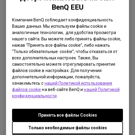
BenQ EEU
Компания BenQ соблюдает конфиденциальность
Ваших данных. Мы используем файлы cookie и
аналогичные технологии, для удобства просмотра
Благодаря эргономичному дизайну с тонкой
нашего сайта. Вы можете либо принять файлы cookie,
рамкой и широким возможностям регулировки
нажав “Принять все файлы cookie”, либо нажать
“Только обязательные cookie”, чтобы отказаться от
положения экрана монитор BenQ GW2780T
всех дополнительных настроек. Также, Вы
идеально впишется в любой интерьер.
самостоятельно можете отрегулировать принятие
Диагональ монитора 27 дюймов и широкие
файлов cookie в настройках. Для получения
углы обзора позволяют создать комфортные
дополнительной информации, пожалуйста,
ознакомьтесь с
нашей Политикой использования
условия для работы и учебы.
файлов cookie
на веб-сайте BenQ и
нашей Политикой
Благодаря специальным технологиям для
конфиденциальности
.
защиты зрения глаза не устают даже при
длительном использовании монитора. Богатый
Принять все файлы Сookies
функционал BenQ Eye-Care помогает настроить
максимально комфортные уровни яркости,
Только необходимые файлы cookies
контрастности и четкости, обеспечивая