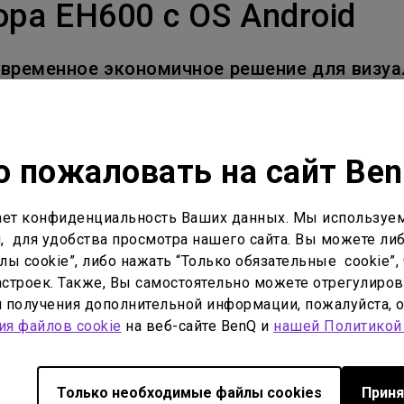
ора EH600 c OS Android
С регулировкой по высоте
С Android TV
овременное экономичное решение для визуа
С низкой задержкой вывода
 пожаловать на сайт Be
я от других проекторов компании, но дост
ет конфиденциальность Ваших данных. Мы используем
изнес-приложений, который позволяет реша
, для удобства просмотра нашего сайта. Вы можете либ
enQ EH600 поддерживает большинство популя
ы cookie”, либо нажать “Только обязательные cookie”, 
t. Файлы можно воспроизводить без исполь
строек. Также, Вы самостоятельно можете отрегулиров
 не только просматривать контент любого т
ля получения дополнительной информации, пожалуйста, 
ия файлов cookie
на веб-сайте BenQ и
нашей Политикой
 модуль, позволяющий проводить беспрово
артфонов, планшетов и ноутбуков. А выход 
ительные приложения. Проектор BenQ EH60
Только необходимые файлы cookies
Приня