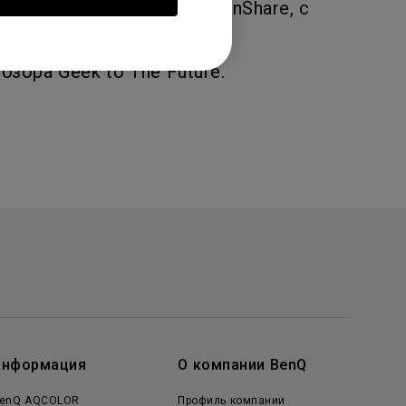
AirPlay, Miracast, ScreenShare, c
ора Geek to The Future.
Информация
О компании BenQ
enQ AQCOLOR
Профиль компании