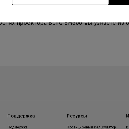
- и Android-устройств с помощью технологий 
ях проектора BenQ EH600 вы узнаете из обз
Поддержка
Ресурсы
Поддержка
Проекционный калькулятор
B