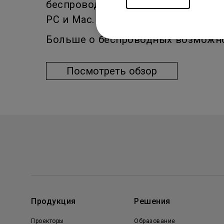
беспроводного проецирования с iOS
PC и Mac.
Больше о беспроводных возможност
Посмотреть обзор
Продукция
Решения
Проекторы
Образование