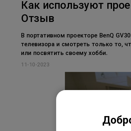
Как используют прое
Отзыв
В портативном проекторе BenQ GV30
телевизора и смотреть только то, ч
или посвятить своему хобби.
11-10-2023
Добро