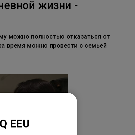
невной жизни -
ому можно полностью отказаться от
ора время можно провести с семьей
nQ EEU