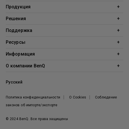
Продукция
Проекторы
Решения
Мониторы
Образование
Поддержка
Бизнес
Поддержка
Ресурсы
Загрузки
Проекционный калькулятор
Информация
База знаний
BenQ AQCOLOR
О компании BenQ
Профиль компании
Русский
Новости
Политика конфиденциальности
О Cookies
Соблюдение
законов об импорте/экспорте
© 2024 BenQ. Все права защищены