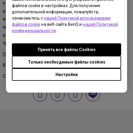
к лицу» — это нужный и актуальный формат. Экспертный
файлов cookie в настройках. Для получения
разбор наболевшей темы, активная аудитория, много
дополнительной информации, пожалуйста,
ознакомьтесь с
нашей Политикой использования
вопросов и много ответов — спасибо всем, кто посетил
файлов cookie
на веб-сайте BenQ и
нашей Политикой
мастер-класс. Во время мастер-класса посетители получили
конфиденциальности
.
расширенную консультацию специалистов BenQ о
профессиональных мониторах для работы с цветом.
Принять все файлы Сookies
Подробнее о серии профессиональных мониторов BenQ
Только необходимые файлы cookies
В скором времени мы выложим запись мастер-класса.
Настройки
Следите за нашими новостями.