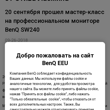
20 сентября прошел мастер-класс
на профессиональном мониторе
BenQ SW240
09-26-2018
Добро пожаловать на сайт
BenQ EEU
Компания BenQ соблюдает конфиденциальность
20 сентября прошел мастер-класс "Цвет и кривые в Adobe
Ваших данных. Мы используем файлы cookie и
Photoshop", который провел Стив Ласмин - профессиональный
аналогичные технологии, для удобства просмотра
нашего сайта. Вы можете либо принять файлы cookie,
фотограф, ретушер, преподаватель ретуши и фотографии,
нажав “Принять все файлы cookie”, либо нажать
ведущий преподаватель Фотошколы Михаила Панина.
“Только обязательные cookie”, чтобы отказаться от
всех дополнительных настроек. Также, Вы
Мы в очередной раз убедились, что встреча оффлайн, «лицом
самостоятельно можете отрегулировать принятие