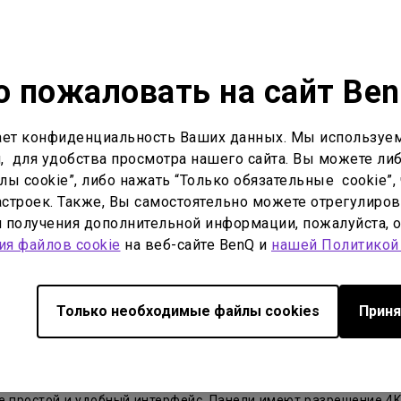
nage предназначена для создания интерактивных решений в муз
ели режим 24/7, портретный и ландшафтный режимы, 50 тысяч
рсия ПО BenQ X-Sign 2.0. С ее помощью возможно создание ин
 пожаловать на сайт Be
ачные хранилища.
ет конфиденциальность Ваших данных. Мы используем
для видеостен BenQ PL553
. Благодаря ультратонкой рамке 1
, для удобства просмотра нашего сайта. Вы можете либ
нтентом высокого качества.
ы cookie”, либо нажать “Только обязательные cookie”, 
строек. Также, Вы самостоятельно можете отрегулиров
йшим
лазерным проектором с технологией BenQ BlueCore LU
ля получения дополнительной информации, пожалуйста, 
ности 100 000:1 качество изображения остаётся высоким при 
ия файлов cookie
на веб-сайте BenQ и
нашей Политикой
ьного двойного цветового колеса. Проектор поддерживает 36
тояний проектор совместим с набором восьми сменных объек
Только необходимые файлы cookies
Приня
 и корпоративных переговорных
с разрешением 4K -
BenQ RP
е простой и удобный интерфейс. Панели имеют разрешение 4K