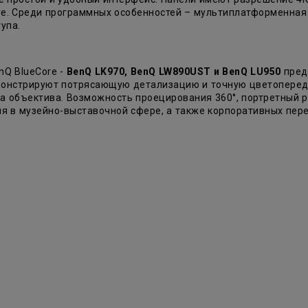
re. Среди программных особенностей – мультиплатформенная
тупа.
nQ BlueCore -
BenQ LK970, BenQ LW890UST и BenQ LU950
пред
емонстрируют потрясающую детализацию и точную цветопере
а объектива. Возможность проецирования 360°, портретный 
ия в музейно-выставочной сфере, а также корпоративных пе