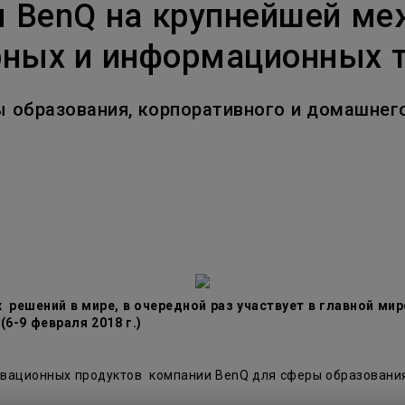
 BenQ на крупнейшей ме
С регулировкой по высоте
С Android TV
ных и информационных те
С низкой задержкой вывода
образования, корпоративного и домашнего 
решений в мире, в очередной раз участвует в главной ми
6-9 февраля 2018 г.)
овационных продуктов компании BenQ для сферы образовани