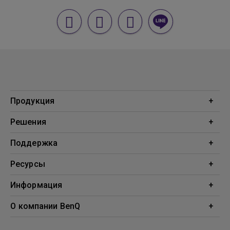
Продукция
Проекторы
Решения
Мониторы
Образование
Поддержка
Бизнес
Поддержка
Ресурсы
Загрузки
Проекционный калькулятор
Информация
База знаний
BenQ AQCOLOR
О компании BenQ
Профиль компании