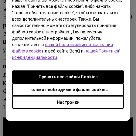
зритель мог увидеть фотографию в таком
нашего сайта. Вы можете либо принять файлы cookie,
нажав “Принять все файлы cookie”, либо нажать
виде, в каком ее задумал фотограф.
“Только обязательные cookie”, чтобы отказаться от
Благодаря тому, что в мониторе BenQ PV270
всех дополнительных настроек. Также, Вы
реализованы самые строгие стандарты
самостоятельно можете отрегулировать принятие
файлов cookie в настройках. Для получения
воспроизведения, качество изображения и
дополнительной информации, пожалуйста,
цветопередачи остаются на максимальном
ознакомьтесь с
нашей Политикой использования
уровне на каждом из этапов процесса.
файлов cookie
на веб-сайте BenQ и
нашей Политикой
Цветопередача не меняется, начиная с
конфиденциальности
.
предварительного монтажа, на стадии
добавления специальных эффектов,
Принять все файлы Сookies
коррекции цветов, сведения и до самой
Только необходимые файлы cookies
финальной обработки изображений или
видео. Поэтому полученный результат на
Настройки
100% совпадает с задуманной идеей.