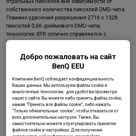
отдельных пикселей вне зависимости от
собственного количества пикселей DMD-чипа.
Помимо удвоения разрешения 2716 х 1528
пикселей 0,66-дюймового DMD-чипа,
технология XPR отлично справляется с
увеличением в четыре раза разрешения 1920 х
1080 пикселей 0,47-дюймового DMD-чипа,
Добро пожаловать на сайт
создавая подлинное разрешение 4K с 8,3 млн
BenQ EEU
пикселей посредством мгновенного смещения
пикселей.
Компания BenQ соблюдает конфиденциальность
Ваших данных. Мы используем файлы cookie и
аналогичные технологии, для удобства просмотра
нашего сайта. Вы можете либо принять файлы cookie,
В чем разница между
нажав “Принять все файлы cookie”, либо нажать
технологией XPR и технологией
“Только обязательные cookie”, чтобы отказаться от
всех дополнительных настроек. Также, Вы
4K-Enhancement?
самостоятельно можете отрегулировать принятие
файлов cookie в настройках. Для получения
Хотя в основе обеих технологий, XPR для DLP-