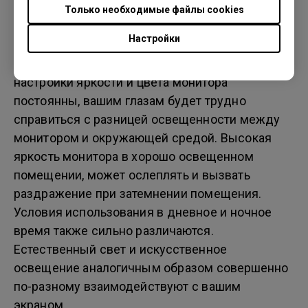
вызывать дискомфорт и усталость глаз при
Только необходимые файлы cookies
длительном использовании монитора. Уровень
Настройки
окружающей освещенности постоянно
меняется, где бы вы ни находились. Если
настройки яркости и цвета монитора
постоянны, вашим глазам будет трудно
справиться с разницей освещенности между
монитором и окружающей средой. Высокая
яркость монитора в хорошо освещенном
помещении, может ослеплять и вызвать
раздражение при затемнении помещения.
Условия использования в дневное и ночное
время также сильно различаются.
Естественный свет и искусственное
освещение аналогичным образом совершенно
по-разному взаимодействуют с вашим
экраном.