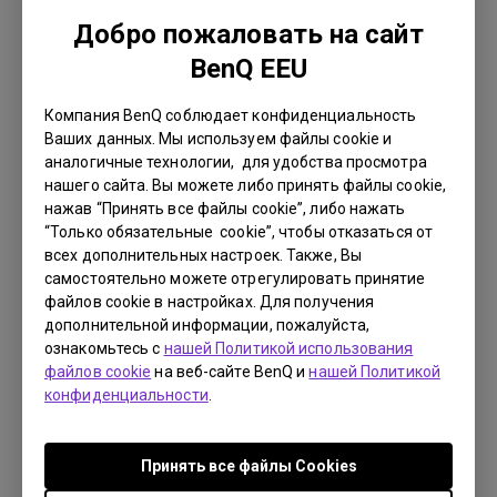
ослабить эффект от мерцания. Плохо
Добро пожаловать на сайт
синхронизированный монитор имеет
BenQ EEU
непоследовательное мерцание, которое
будет раздражать намного больше, чем
Компания BenQ соблюдает конфиденциальность
Ваших данных. Мы используем файлы cookie и
высокоскоростной, тщательно
аналогичные технологии, для удобства просмотра
синхронизированный монитор. Экран
нашего сайта. Вы можете либо принять файлы cookie,
монитора из дешевых материалов и без
нажав “Принять все файлы cookie”, либо нажать
“Только обязательные cookie”, чтобы отказаться от
специальных фильтров, защищающих от
всех дополнительных настроек. Также, Вы
мерцания, сильно проигрывает монитору
самостоятельно можете отрегулировать принятие
файлов cookie в настройках. Для получения
BenQ с функционалом для защиты зрения
дополнительной информации, пожалуйста,
Eye-Care.
ознакомьтесь с
нашей Политикой использования
файлов cookie
на веб-сайте BenQ и
нашей Политикой
конфиденциальности
.
Умная регулировка яркости
Неправильно подобранные статическая
Принять все файлы Сookies
яркость и цветовая температура могут