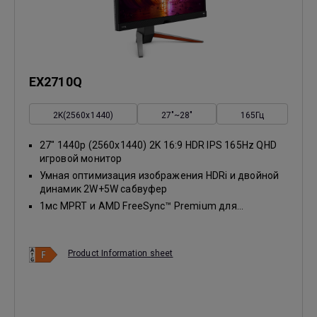
EX2710Q
2K(2560x1440)
27"~28"
165Гц
27" 1440p (2560x1440) 2K 16:9 HDR IPS 165Hz QHD
игровой монитор
Умная оптимизация изображения HDRi и двойной
динамик 2W+5W сабвуфер
1мс MPRT и AMD FreeSync™ Premium для...
Product Information sheet