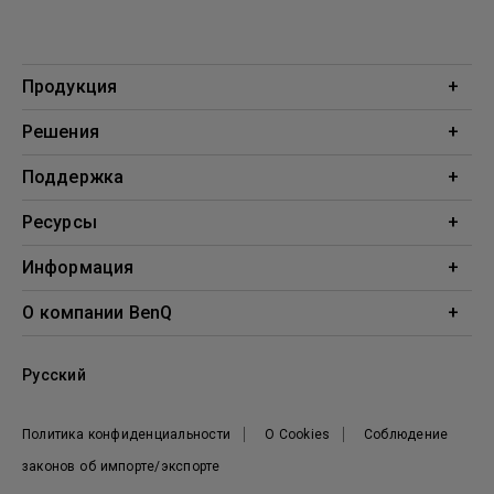
Продукция
Проекторы
Решения
Мониторы
Образование
Поддержка
Бизнес
Поддержка
Ресурсы
Загрузки
Проекционный калькулятор
Информация
База знаний
BenQ AQCOLOR
О компании BenQ
Профиль компании
Русский
Новости
Политика конфиденциальности
О Cookies
Соблюдение
законов об импорте/экспорте