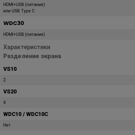
HDMI+USB (питание)
или USB Type C
WDC30
HDMI+USB (питание)
Характеристики
Разделение экрана
VS10
2
VS20
4
WDC10 / WDC10C
Нет