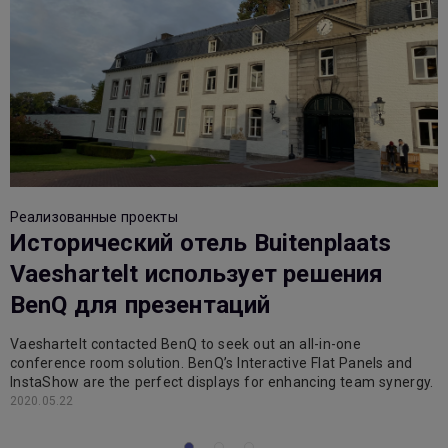
Р
Реализованные проекты
Исторический отель Buitenplaats
Vaeshartelt использует решения
BenQ для презентаций
В
Vaeshartelt contacted BenQ to seek out an all-in-one
г
conference room solution. BenQ’s Interactive Flat Panels and
й
с
InstaShow are the perfect displays for enhancing team synergy.
I
2020.05.22
2