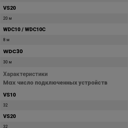
VS20
20 м
WDC10 / WDC10C
8 м
WDC30
30 м
Характеристики
Max число подключенных устройств
VS10
32
VS20
32