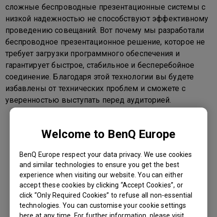
сложные беспроводные презентационные системы с
низкой надежностью не способствуют эффективному
проведению совещаний. Вот почему мы разработали
беспроводное презентационное решение, которое не
требует загрузки программного обеспечения и
гарантирует быстрое, стабильное и бесперебойное
соединение. Благодаря этой технологии вы будете
избавлены от технических проблем и сможете с
уверенностью выступать перед аудиторией.
Welcome to BenQ Europe
BenQ Europe respect your data privacy. We use cookies
Выберите подходящую Вам
and similar technologies to ensure you get the best
модель
experience when visiting our website. You can either
accept these cookies by clicking “Accept Cookies”, or
click “Only Required Cookies” to refuse all non-essential
technologies. You can customise your cookie settings
here at any time. For further information, please visit