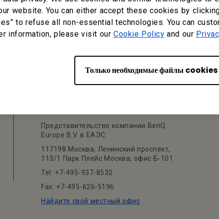
our website. You can either accept these cookies by clickin
ies” to refuse all non-essential technologies. You can cust
er information, please visit our
Cookie Policy
and our
Privac
Только необходимые файлы cookies
Офис BenQ
Представительство компании BenQ
Europe B.V. в ЕАЭС
117198 Москва, Ленинский проспект,
113/1 Парк Плейс Москва, офис Б-101
Tel: +7-495-937-8532
Fax: +7-495-626-5196
Найдите свой местный офис