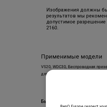
Изображения должны быт
результатов мы рекомен
допустимое разрешение 
2160.
Применимые модели
VS20, WDC30, Беспроводная през
для презентаций WDC20
Была ли информация поле
BenQ Europe respect your 