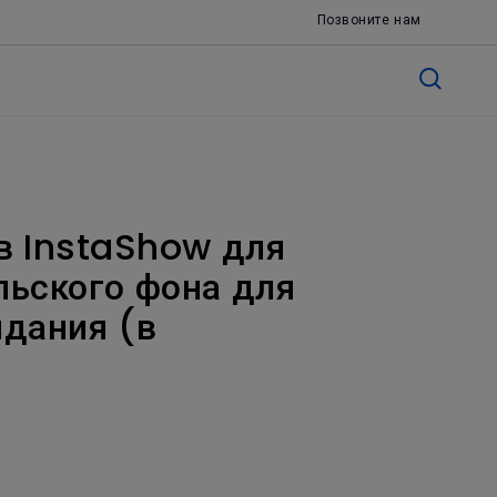
Позвоните нам
в InstaShow для
льского фона для
идания (в