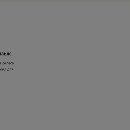
язык
й регион
enQ для