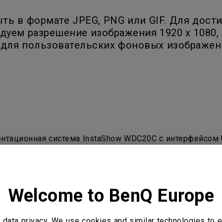
ь в формате JPEG, PNG или GIF. Для дост
дуем разрешение изображения 1920 x 1080,
для пользовательских фоновых изображени
ентационная система InstaShow WDC20C с интерфейсом 
Welcome to BenQ Europe
зна?
Да
Нет
data privacy. We use cookies and similar technologies to e