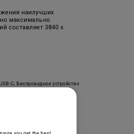
ижения наилучших
 но максимально
й составляет 3840 x
USB-C, Беспроводное устройство
nsure you get the best