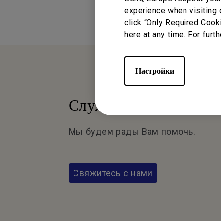
experience when visiting 
click “Only Required Cook
here at any time. For furth
Настройки
Служба поддержки
Мы будем рады Вам помочь.
Свяжитесь с нами