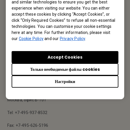
and similar technologies to ensure you get the best
experience when visiting our website. You can either
Служба поддержки
accept these cookies by clicking “Accept Cookies”, or
click “Only Required Cookies” to refuse all non-essential
technologies. You can customise your cookie settings
Мы будем рады Вам помочь.
here at any time. For further information, please visit
our
Cookie Policy
and our
Privacy Policy
.
Свяжитесь с нами
Accept Cookies
Только необходимые файлы cookies
Офис BenQ
Настройки
Представительство компании BenQ Europe B.V. в ЕАЭС
117198 Москва, Ленинский проспект, 113/1 Парк Плейс
Москва, офис Б-101
Tel: +7-495-937-8532
Fax: +7-495-626-5196