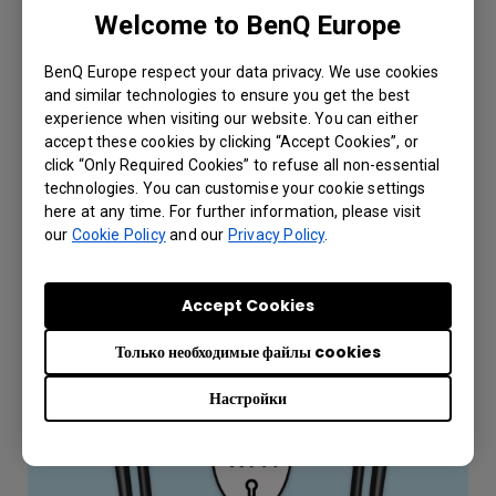
Welcome to BenQ Europe
Тренды и знания
Зачем нужен проектор с соотношением
BenQ Europe respect your data privacy. We use cookies
сторон 21:9? - Презентации,
and similar technologies to ensure you get the best
видеоконференции и Microsoft Teams
experience when visiting our website. You can either
Front Row
accept these cookies by clicking “Accept Cookies”, or
click “Only Required Cookies” to refuse all non-essential
technologies. You can customise your cookie settings
here at any time. For further information, please visit
our
Cookie Policy
and our
Privacy Policy
.
2023.10.06
УЗНАЙТЕ БОЛЬШЕ
Accept Cookies
Только необходимые файлы cookies
Настройки