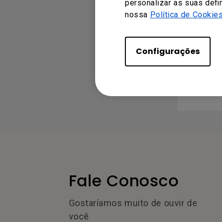
personalizar as suas defi
nossa
Política de Cookie
MANUAL
Configurações
Manu
Idioma:
Fale Conosco
Gostaríamos muito de ouvir de
você