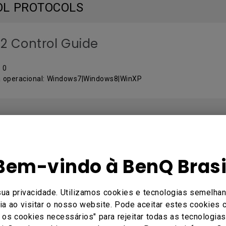
OL PROTOCOLS
2 Control Guide
 0
 operacional: Windows7|Windows8|WinXP
ARE
Bem-vindo à BenQ Brasi
 Local WW
 V 3.2.9.0
sua privacidade. Utilizamos cookies e tecnologias semelhan
 operacional: Windows
a ao visitar o nosso website. Pode aceitar estes cookies c
ó os cookies necessários" para rejeitar todas as tecnologia