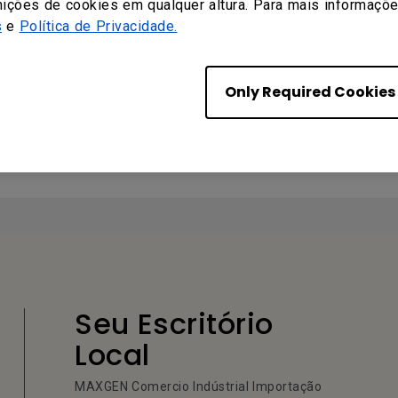
nições de cookies em qualquer altura. Para mais informações
s
e
Política de Privacidade.
 DO USUÁRIO
Only Required Cookies
al do Utilizador
 European Portuguese
Seu Escritório
Local
MAXGEN Comercio Indústrial Importação