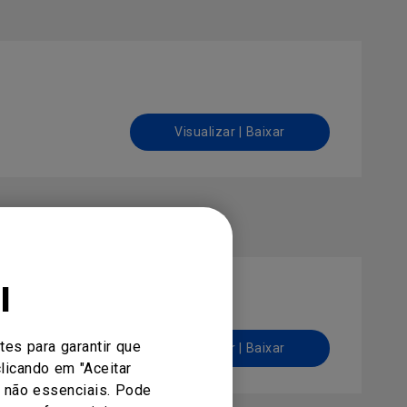
Visualizar | Baixar
l
tes para garantir que
Visualizar | Baixar
licando em "Aceitar
s não essenciais. Pode