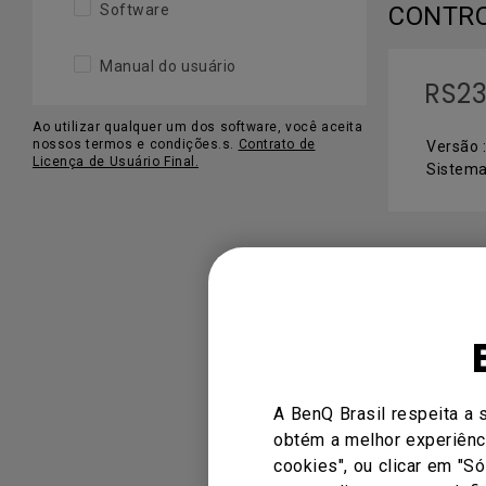
Software
CONTR
Manual do usuário
RS23
Ao utilizar qualquer um dos software, você aceita
nossos termos e condições.s.
Contrato de
Versão :
Licença de Usuário Final.
Sistema
SOFTW
DMS
Versão :
A BenQ Brasil respeita a 
Sistema
obtém a melhor experiênci
cookies", ou clicar em "S