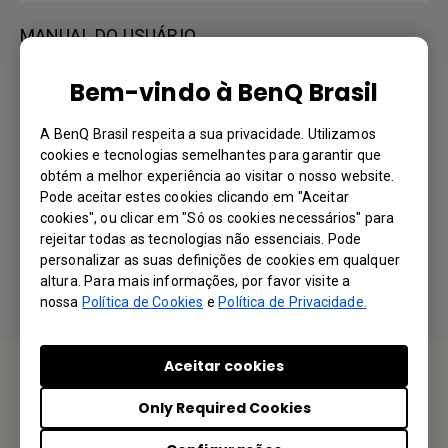
MANUAL DO USUÁRIO
Bem-vindo à BenQ Brasil
Manual do Utilizador
A BenQ Brasil respeita a sua privacidade. Utilizamos
Idioma: European Portuguese
cookies e tecnologias semelhantes para garantir que
obtém a melhor experiência ao visitar o nosso website.
Visualizar | Baixar
Pode aceitar estes cookies clicando em "Aceitar
cookies", ou clicar em "Só os cookies necessários" para
rejeitar todas as tecnologias não essenciais. Pode
personalizar as suas definições de cookies em qualquer
Ao utilizar qualquer um dos software, você aceita nossos termos e
altura. Para mais informações, por favor visite a
condições.s.
Contrato de Licença de Usuário Final.
nossa
Política de Cookies
e
Política de Privacidade.
Aceitar cookies
Fale Conosco
Only Required Cookies
Gostaríamos muito de ouvir de você