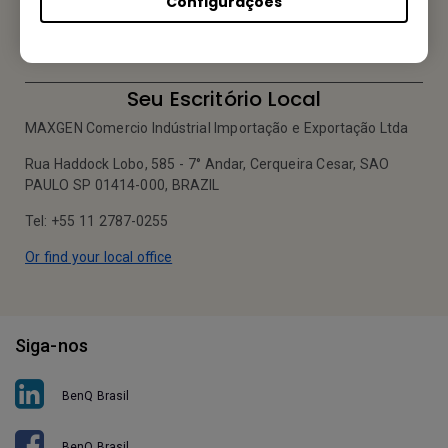
Configurações
Mande um email
Seu Escritório Local
MAXGEN Comercio Indústrial Importação e Exportação Ltda
Rua Haddock Lobo, 585 - 7° Andar, Cerqueira Cesar, SAO
PAULO SP 01414-000, BRAZIL
Tel: +55 11 2787-0255
Or find your local office
Siga-nos
BenQ Brasil
BenQ Brasil