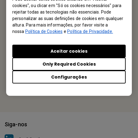
Mande um email
cookies", ou clicar em "Só os cookies necessários" para
rejeitar todas as tecnologias não essenciais. Pode
personalizar as suas definições de cookies em qualquer
altura. Para mais informações, por favor visite a
Seu Escritório Local
nossa
Política de Cookies
e
Política de Privacidade.
MAXGEN Comercio Indústrial Importação e Exportação Ltda
Aceitar cookies
Rua Haddock Lobo, 585 - 7° Andar, Cerqueira Cesar, SAO
Only Required Cookies
PAULO SP 01414-000, BRAZIL
Configurações
Tel: +55 11 2787-0255
Or find your local office
Siga-nos