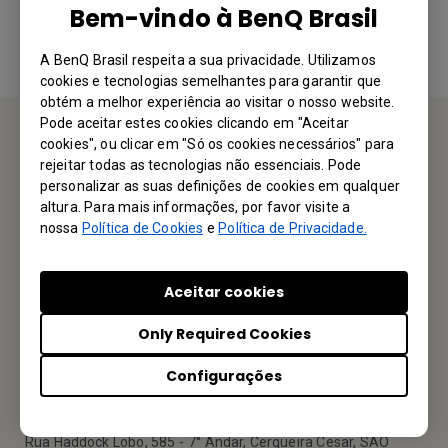
Sim
Não
Bem-vindo à BenQ Brasil
A BenQ Brasil respeita a sua privacidade. Utilizamos
cookies e tecnologias semelhantes para garantir que
obtém a melhor experiência ao visitar o nosso website.
Pode aceitar estes cookies clicando em "Aceitar
cookies", ou clicar em "Só os cookies necessários" para
Fale Conosco
rejeitar todas as tecnologias não essenciais. Pode
personalizar as suas definições de cookies em qualquer
altura. Para mais informações, por favor visite a
Gostaríamos muito de ouvir de você
nossa
Política de Cookies
e
Política de Privacidade.
Mande um email
Aceitar cookies
Only Required Cookies
Seu Escritório Local
Configurações
MAXGEN Comercio Indústrial Importação e Exportação Ltda
Rua Haddock Lobo, 585 - 7° Andar, Cerqueira Cesar, SAO