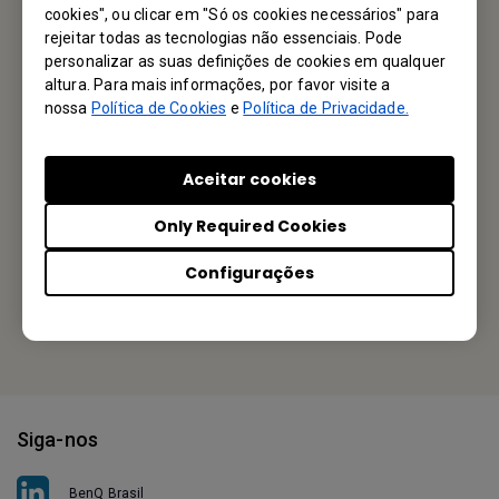
Mande um email
cookies", ou clicar em "Só os cookies necessários" para
rejeitar todas as tecnologias não essenciais. Pode
personalizar as suas definições de cookies em qualquer
altura. Para mais informações, por favor visite a
Seu Escritório Local
nossa
Política de Cookies
e
Política de Privacidade.
MAXGEN Comercio Indústrial Importação e Exportação Ltda
Aceitar cookies
Rua Haddock Lobo, 585 - 7° Andar, Cerqueira Cesar, SAO
PAULO SP 01414-000, BRAZIL
Only Required Cookies
Tel: +55 11 2787-0255
Configurações
Or find your local office
Siga-nos
BenQ Brasil