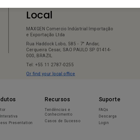
Seu Escritório
Local
MAXGEN Comercio Indústrial Importação
e Exportação Ltda
Rua Haddock Lobo, 585 - 7° Andar,
Cerqueira Cesar, SAO PAULO SP 01414-
000, BRAZIL
Tel: +55 11 2787-0255
Or find your local office
odutos
Recursos
Suporte
etor
Tendências e
FAQs
Conhecimento
Interativa
Descarga
Casos de Sucesso
less Presentation
Login