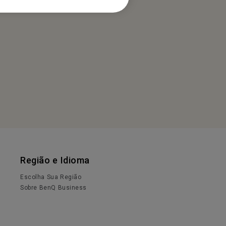
Região e Idioma
Escolha Sua Região
Sobre BenQ Business