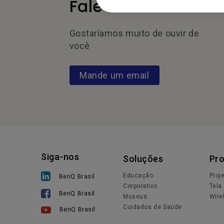
Fale Conosco
Gostaríamos muito de ouvir de
você
Mande um email
Siga-nos
Soluções
Pr
Educação
Proj
BenQ Brasil
Corporativo
Tela 
BenQ Brasil
Museus
Wire
Cuidados de Saúde
BenQ Brasil