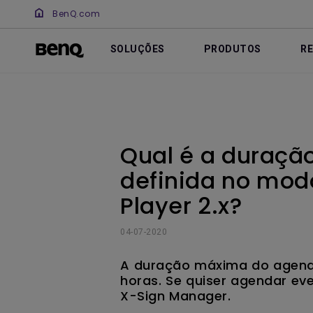
BenQ.com
SOLUÇÕES
PRODUTOS
R
Qual é a duraç
definida no modo
Player 2.x?
04-07-2020
A duração máxima do agenda
horas. Se quiser agendar ev
X-Sign Manager.