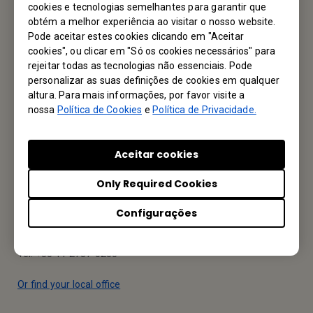
cookies e tecnologias semelhantes para garantir que
Fale Conosco
obtém a melhor experiência ao visitar o nosso website.
Pode aceitar estes cookies clicando em "Aceitar
Gostaríamos muito de ouvir de você
cookies", ou clicar em "Só os cookies necessários" para
rejeitar todas as tecnologias não essenciais. Pode
personalizar as suas definições de cookies em qualquer
Mande um email
altura. Para mais informações, por favor visite a
nossa
Política de Cookies
e
Política de Privacidade.
Seu Escritório Local
Aceitar cookies
MAXGEN Comercio Indústrial Importação e Exportação Ltda
Only Required Cookies
Rua Haddock Lobo, 585 - 7° Andar, Cerqueira Cesar, SAO
Configurações
PAULO SP 01414-000, BRAZIL
Tel: +55 11 2787-0255
Or find your local office