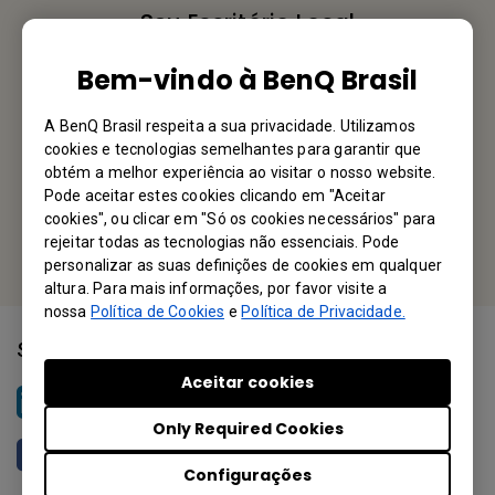
Seu Escritório Local
MAXGEN Comercio Indústrial Importação e Exportação Ltda
Bem-vindo à BenQ Brasil
Rua Haddock Lobo, 585 - 7° Andar, Cerqueira Cesar, SAO
A BenQ Brasil respeita a sua privacidade. Utilizamos
PAULO SP 01414-000, BRAZIL
cookies e tecnologias semelhantes para garantir que
obtém a melhor experiência ao visitar o nosso website.
Tel: +55 11 2787-0255
Pode aceitar estes cookies clicando em "Aceitar
cookies", ou clicar em "Só os cookies necessários" para
Or find your local office
rejeitar todas as tecnologias não essenciais. Pode
personalizar as suas definições de cookies em qualquer
altura. Para mais informações, por favor visite a
nossa
Política de Cookies
e
Política de Privacidade.
Siga-nos
Aceitar cookies
BenQ Brasil
Only Required Cookies
BenQ Brasil
Configurações