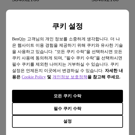
Delta E ≤3
Delta E ≤3
HDR10
HDR10
쿠키 설정
Power Delivery: 85
Power Delivery: 90
Daisy Chain Technology: Thunderbolt
-
BenQ는 고객님의 개인 정보를 소중하게 생각합니다. 더 나
KVM Switch
KVM Switch
은 웹사이트 이용 경험을 제공하기 위해 쿠키와 유사한 기술
Calman Verified
Calman Verified
을 사용하고 있습니다. “모든 쿠키 수락”을 선택하시면 모든
Pantone Validated
Pantone Validated
쿠키 사용에 동의하게 되며, “필수 쿠키 수락”을 선택하시면
-
Pantone SkinTone™ Validate
필수 쿠키를 제외한 나머지는 거부하실 수 있습니다. 쿠키
설정은 언제든지 이곳에서 변경하실 수 있습니다.
자세한 내
용은
Cookie Policy
및
개인정보 보호정책
을 참고해 주세요.
₩
1,890,000
₩
1,190,000
모든 쿠키 수락
구매
구매
필수 쿠키 수락
더 알아보기
더 알아보기
설정