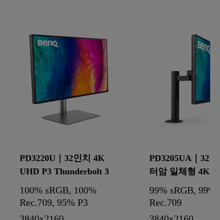
PD3220U｜32인치 4K
PD3205UA｜32
UHD P3 Thunderbolt 3
터암 일체형 4K U
지원 Mac® 호환 디자이
sRGB HDR10 US
100% sRGB, 100%
99% sRGB, 99%
너 모니터
자이너 모니터
Rec.709, 95% P3
Rec.709
3840x2160
3840x2160