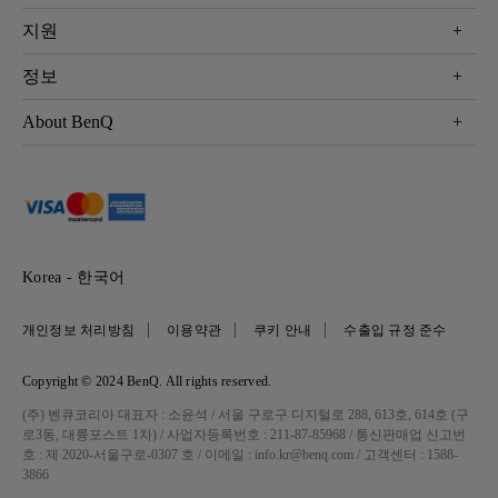
모니터
Eye-Care 모니터
지원
조명
BenQ AQCOLOR 기술
문의
정보
e스포츠
다운로드
비즈니스 디스플레이
프로젝터 거리계산기
About BenQ
서비스센터
BenQ 지식센터
회사 소개
구매처 정보
사회적 책임
뉴스
Korea - 한국어
개인정보 처리방침
이용약관
쿠키 안내
수출입 규정 준수
Copyright © 2024 BenQ. All rights reserved.
(주) 벤큐코리아 대표자 : 소윤석 / 서울 구로구 디지털로 288, 613호, 614호 (구
로3동, 대륭포스트 1차) / 사업자등록번호 : 211-87-85968 / 통신판매업 신고번
호 : 제 2020-서울구로-0307 호 / 이메일 : info.kr@benq.com / 고객센터 : 1588-
3866