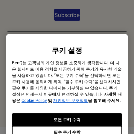
Subscribe
로컬 오피스
쿠키 설정
벤큐코리아(주)
BenQ는 고객님의 개인 정보를 소중하게 생각합니다. 더 나
주소: 서울시 구로구 구로동 212-8 대륭포스트타워 1차 1801호
은 웹사이트 이용 경험을 제공하기 위해 쿠키와 유사한 기술
을 사용하고 있습니다. “모든 쿠키 수락”을 선택하시면 모든
Tel: +82-2-515-3520
쿠키 사용에 동의하게 되며, “필수 쿠키 수락”을 선택하시면
필수 쿠키를 제외한 나머지는 거부하실 수 있습니다. 쿠키
Fax: +82-2-795-8366
설정은 언제든지 이곳에서 변경하실 수 있습니다.
자세한 내
용은
Cookie Policy
및
개인정보 보호정책
을 참고해 주세요.
로컬 오피스
모든 쿠키 수락
필수 쿠키 수락