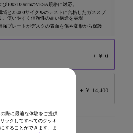
および100x100mmのVESA規格に対応。
域と25,000サイクルのテストに合格したガススプ
り、使いやすく信頼性の高い構造を実現
補強プレートがデスクの表面を傷や変形から保護
+ ￥ 0
+ ￥ 14,400
用の際に最適な体験をご提供
クリックしてすべてのクッキ
効にすることができます。ま
ちら