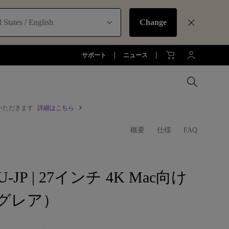
 States / English
Change
サポート
ニュース
いただきます
詳細はこちら
MacBookに最適な拡張方法
概要
仕様
FAQ
オフィス環境とDP1310
お客様
アーム
全プロジェクターを比較する
全液晶モニターを比較する
全照明製品を比較する
ジネス)
アーム
お子様の学びとtreVolo U
アクセサリー
法人向け
アクセサリー
U-JP | 27インチ 4K Mac向け
生産終了モデル
アクセサリー
モニターライト診断
グレア）
ター
プロジェクター新品再生品
ソフトウェア
照明に関する知識
esports | ZOWIE
オフィス環境とモニターライト