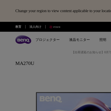
Change your region to view content applicable to your locati
教育
法人向け
プロジェクター
液晶モニター
照明
【出荷遅延のお知らせ】8月7
全プロジェクター
全液晶モニター
全照明製品
スピーカー
電子黒板
Webカメラ
ドッキングステーション・USBハ
MA270U
treVolo U
BenQ Board
ideaCam S1 Pro
DP1310
シリーズ
シリーズ
シリーズ
使用用途
使用用途
ideaCam S1 Plus
GR10
ゲーミングシリーズ
ホームモニター｜EW・GWシリ
モニターライト｜ScreenBar
カジュアルゲーミングプ
写真編集向けモニ
ーズ
クター
リーズ
EnSpire
ホームシアターシリーズ
学習用ライト｜MindDuo
プロデザイナー向けモニター｜
ホームエンターテインメ
プログラミング
モバイルシリーズ
アイケア デスクライト｜WiT
Creative Proシリーズ
ロジェクター
アイケアモニタ
ピアノ向け照明｜PianoLight
ゲーミングモニター｜MOBIUZ
クリエイター向