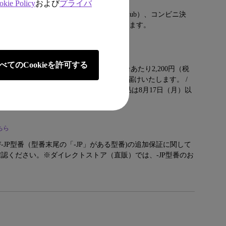
okie Policy
および
プライバ
rd、JCB、AmericanExpress、 Diners Club）、コンビニ決
mazon Pay、PayPayがご利用いただけます。
ちら
べてのCookieを許可する
島を除く） / 沖縄・離島一部地域：一台あたり2,200円（税
は、通常、ご決済日から３～５日程度でお届けいたします。 /
日（金）午前8時以降ご注文いただいた商品は8月17日（月）以
ます。
ちら
JP型番（型番末尾の「-JP」がある型番)の追加保証に関して
認ください。※ダイレクトストア（直販）では、-JP型番のお