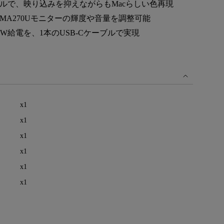
レアパネルで、映り込みを抑えながらもMacらしい色再現
モニター新品再生品
照明製品新品再生品
、MA270Uモニターの輝度や音量を調整可能
W給電を、1本のUSB-Cケーブルで実現
x1
x1
x1
x1
x1
x1