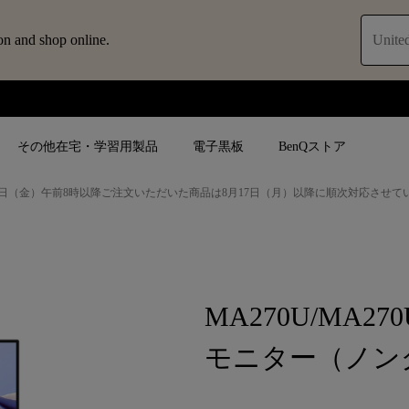
on and shop online.
United
その他在宅・学習用製品
電子黒板
BenQストア
日（金）午前8時以降ご注文いただいた商品は8月17日（月）以降に順次対応させて
ブ
人気検索
人気検索
法人/教育関係の
モニター
ロジェ
ター｜SWシ
4K UHD (3840×2160)
4K UHD(3840x2160)
オフィス向け(ビ
モニター
MA270U/MA270
短焦点
USB Type-C
教育向け
ントプ
向けモニター
手動縦／手動横台形補正
高さ調整可
モニター（ノン
ゴルフシュミレー
ー
LED
27~28インチ
空間演出用途
けモニターの選