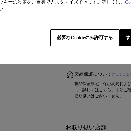
ッキーの設定をご自身でカスタマイズできます。詳しくは、
Co
クレジットカード（Visa、MasterCa
い。
済、銀行振込決済（ペイジー）、A
配送方法について
詳しくはこ
必要なCookieのみ許可する
す
全国一律料金0円（沖縄・一部離
込） / ご注文いただいた商品
【出荷遅延のお知らせ】8月7
降に順次対応させていただき
製品保証について
詳しくはこ
製品保証規定、保証期間および-
は「詳しくはこちら」よりご確
取り扱いはございません。
お取り扱い店舗