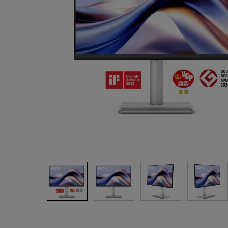
ノートPC向け照明｜LaptopBar
プログラミングモニター｜RD
び方
シリーズ
Mac向けモニタ