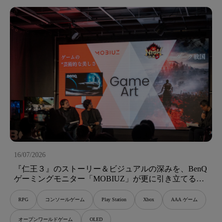
16/07/2026
『仁王３』のストーリー＆ビジュアルの深みを、BenQ
ゲーミングモニター「MOBIUZ」が更に引き立てる。
プロデューサー安田氏が語る“ゲームアート”と試用イ
ンプレッション
RPG
コンソールゲーム
Play Station
Xbox
AAA ゲーム
オープンワールドゲーム
OLED