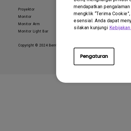
mendapatkan pengalaman t
Proyektor
E-Sports
mengklik “Terima Cookie”,
Monitor
Business
esensial. Anda dapat menye
Monitor Arm
AQCOLOR
silakan kunjungi
Kebijakan
Monitor Light Bar
Monitor Eye-Care
Copyright © 2024 BenQ. All rights reserved.
Privacy Policy
Pengaturan