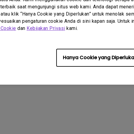
2.1 Channel Built-in
erbaik saat mengunjungi situs web kami. Anda dapat meneri
Speakers
With Low Input Lag
Garansi
Where to Buy
T
 atau klik “Hanya Cookie yang Diperlukan” untuk menolak sem
FAQ
Kalkulator Instalasi Proyektor
B
suaikan pengaturan cookie Anda di sini kapan saja. Untuk inf
Layanan Perbaikan
Knowledge Center
 Cookie
dan
Kebijakan Privasi
kami.
Hubungi Kami
Kebijakan Cookie
Import/Export Compliance
Hanya Cookie yang Diperluk