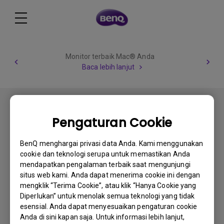
Monitor terbaik Mac® Anda
Baca lebih lanjut
Pengaturan Cookie
BenQ menghargai privasi data Anda. Kami menggunakan
Berlangganan
cookie dan teknologi serupa untuk memastikan Anda
mendapatkan pengalaman terbaik saat mengunjungi
situs web kami. Anda dapat menerima cookie ini dengan
mengklik “Terima Cookie”, atau klik “Hanya Cookie yang
Produk
Diperlukan” untuk menolak semua teknologi yang tidak
esensial. Anda dapat menyesuaikan pengaturan cookie
Proyektor
Solusi
Anda di sini kapan saja. Untuk informasi lebih lanjut,
Monitor