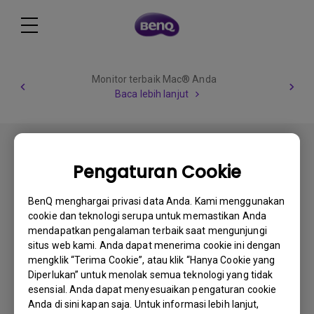
Monitor terbaik Mac® Anda
Baca lebih lanjut
Pengaturan Cookie
BenQ menghargai privasi data Anda. Kami menggunakan
Berlangganan
cookie dan teknologi serupa untuk memastikan Anda
mendapatkan pengalaman terbaik saat mengunjungi
situs web kami. Anda dapat menerima cookie ini dengan
mengklik “Terima Cookie”, atau klik “Hanya Cookie yang
Produk
Diperlukan” untuk menolak semua teknologi yang tidak
esensial. Anda dapat menyesuaikan pengaturan cookie
Proyektor
Solusi
Anda di sini kapan saja. Untuk informasi lebih lanjut,
Monitor