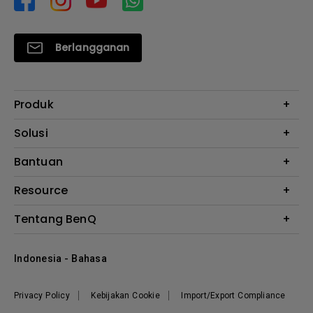
Berlangganan
Produk
Proyektor
Solusi
Monitor
E-Sports
Bantuan
Monitor Arm
Business
Monitor Light Bar
Garansi
Resource
AQCOLOR
FAQ
Monitor Eye-Care
Where to Buy
Tentang BenQ
Layanan Perbaikan
Kalkulator Instalasi Proyektor
Hubungi Kami
Tentang Perusahaan
Knowledge Center
Indonesia - Bahasa
Berita
Privacy Policy
Kebijakan Cookie
Import/Export Compliance