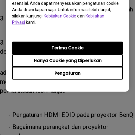
esensial. Anda dapat menyesuaikan pengaturan cookie
-Jika masih tidak berhasil, lanjutkan ke langkah
Anda di sini kapan saja. Untuk informasi lebih lanjut,
silakan kunjungi
Kebijakan Cookie
dan
Kebijakan
3.
Privasi
kami.
3. Periksa apakah layar dapat diproyeksikan
Terima Cookie
dengan kabel tembaga HDMI 5 meter.
Hanya Cookie yang Diperlukan
-Jika masih tidak berhasil, kemungkinan besar
ada masalah kompatibilitas; hubungi BenQ untuk
Pengaturan
mendapatkan informasi berikut ini untuk
pemeriksaan lebih lanjut.
- Pengaturan HDMI EDID pada proyektor BenQ
- Bagaimana perangkat dan proyektor