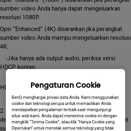
sumber video Anda hanya dapat mengeluarkan
resolusi 1080P.
Opsi “Enhanced” (4K) disarankan jika perangkat
sumber video Anda mampu mengeluarkan resolus
4K.
-Jika hanya ada output audio, periksa versi
HDCP konten.
-Jika masih tidak berhasil dengan mengubah
Pengaturan Cookie
HDMI EDID, lanjutkan ke langkah 2.
BenQ menghargai privasi data Anda. Kami menggunakan
cookie dan teknologi serupa untuk memastikan Anda
2. Periksa apakah layar dapat diproyeksikan
mendapatkan pengalaman terbaik saat mengunjungi
situs web kami. Anda dapat menerima cookie ini dengan
dengan menyambungkan proyektor dan perangkat
mengklik “Terima Cookie”, atau klik “Hanya Cookie yang
sumber video secara langsung.
Diperlukan” untuk menolak semua teknologi yang tidak