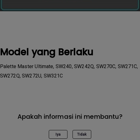
Model yang Berlaku
Palette Master Ultimate, SW240, SW242Q, SW270C, SW271C,
SW272Q, SW272U, SW321C
Apakah informasi ini membantu?
Iya
Tidak