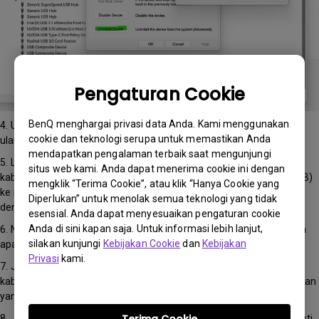
Pengaturan Cookie
BenQ menghargai privasi data Anda. Kami menggunakan
4. Unduh PMU versi terbaru dari situs web resmi BenQ dan instal
cookie dan teknologi serupa untuk memastikan Anda
ulang programnya
mendapatkan pengalaman terbaik saat mengunjungi
5. Langkah utama: Saat memasang PMU, sambungkan langsung
situs web kami. Anda dapat menerima cookie ini dengan
kabel USB-C atau kabel upstream USB (kabel USB Tipe-A ke Tipe-B)
mengklik “Terima Cookie”, atau klik “Hanya Cookie yang
ke monitor dan komputer Anda. Pastikan semua driver diinstal
Diperlukan” untuk menolak semua teknologi yang tidak
dengan benar sebelum melanjutkan.
esensial. Anda dapat menyesuaikan pengaturan cookie
Anda di sini kapan saja. Untuk informasi lebih lanjut,
6. Nyalakan ulang komputer Anda dan buka PMU untuk memeriksa
silakan kunjungi
Kebijakan Cookie
dan
Kebijakan
apakah perangkat lunak berfungsi.
Privasi
kami.
7. Jika pesan kesalahan terus berlanjut, cabut dan pasang kembali
kabel upstream USB (kabel USB Tipe-A ke Tipe-B) atau ganti dengan
yang baru.
8. Jika kesalahan terus berlanjut dan OS Anda adalah Windows, ikuti