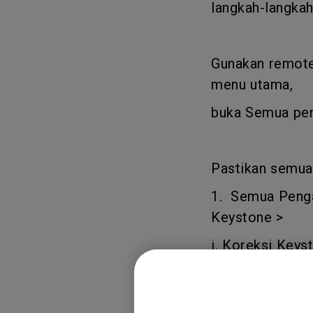
langkah-langkah
Gunakan remote
menu utama,
buka Semua peng
Pastikan semua 
1. Semua Penga
Keystone >
i. Koreksi Keys
ii. Koreksi Key
iii. Hindari Ham