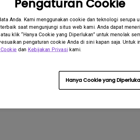
Pengaturan Cookie
turan > Proyektor > Fokus > Pengaturan Fokus >
is Saat Dinyalakan
data Anda. Kami menggunakan cookie dan teknologi serupa 
erbaik saat mengunjungi situs web kami. Anda dapat meneri
tis Setelah Pergerakan
 atau klik “Hanya Cookie yang Diperlukan” untuk menolak sem
suaikan pengaturan cookie Anda di sini kapan saja. Untuk inf
 Selalu Aktif
 Cookie
dan
Kebijakan Privasi
kami.
Hanya Cookie yang Diperluk
 Berlaku