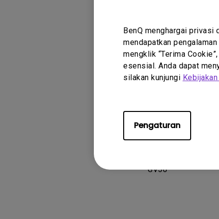
2. Semua Penga
i. Fokus Otomat
BenQ menghargai privasi 
mendapatkan pengalaman t
ii. Fokus Otoma
mengklik “Terima Cookie”,
esensial. Anda dapat menye
iii. Fokus Dalam
silakan kunjungi
Kebijakan
Pengaturan
Model yang
GV50