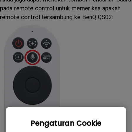
pada remote control untuk memeriksa apakah
remote control tersambung ke BenQ QS02:
Pengaturan Cookie