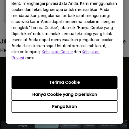
BenQ menghargai privasi data Anda. Kami menggunakan
cookie dan teknologi serupa untuk memastikan Anda
mendapatkan pengalaman terbaik saat mengunjungi
situs web kami. Anda dapat menerima cookie ini dengan
mengklik “Terima Cookie”, atau klik “Hanya Cookie yang
Diperlukan” untuk menolak semua teknologi yang tidak
esensial. Anda dapat menyesuaikan pengaturan cookie
Jika tersambung, proyektor akan masuk ke mode
Anda di sini kapan saja. Untuk informasi lebih lanjut,
Pencarian Suara.
silakan kunjungi
Kebijakan Cookie
dan
Kebijakan
Privasi
kami.
Terima Cookie
Hanya Cookie yang Diperlukan
Pengaturan